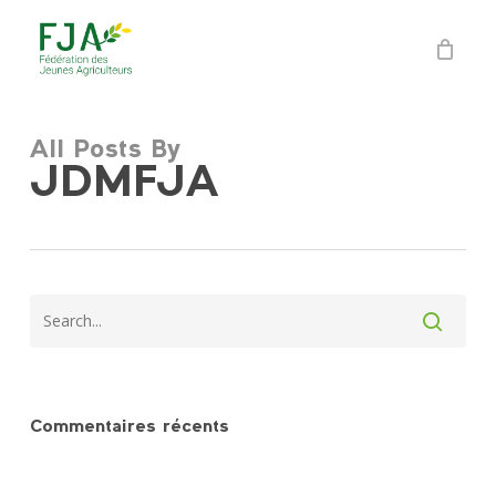
Skip
to
main
content
All Posts By
JDMFJA
Commentaires récents